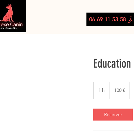
06 69 11 53 58
Education
100
euros
1 h
1
100 €
Réserver